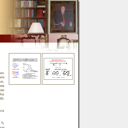
вых
нта
ые,
ния
ние
Эти
60-
кта
,
k
1
или