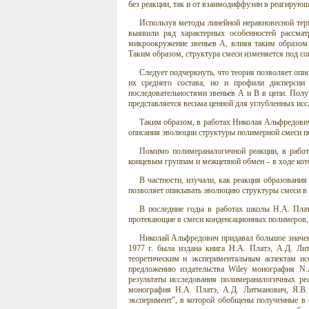
без реакции, так и от взаимодиффузии в реагирую
Используя методы линейной неравновесной терм
выявили ряд характерных особенностей рассма
микроокружение звеньев А, влияя таким образом 
Таким образом, структура смеси изменяется под 
Следует подчеркнуть, что теория позволяет опи
их среднего состава, но и профили дисперсии
последовательностями звеньев А и В в цепи. Пол
представляется весьма ценной для углубленных ис
Таким образом, в работах Николая Альфредович
описания эволюции структуры полимерной смеси п
Помимо полимераналогичной реакции, в работ
концевым группам и межцепной обмен – в ходе кот
В частности, изучали, как реакция образовани
позволяет описывать эволюцию структуры смеси в
В последние годы в работах школы Н.А. Плат
протекающие в смеси конденсационных полимеров
Николай Альфредович придавал большое значе
1977 г. была издана книга Н.А. Платэ, А.Д. Л
теоретическим и экспериментальным аспектам ис
предложению издательства Wiley монография N.A
результаты исследования полимераналогичных ре
монография Н.А. Платэ, А.Д. Литманович, Я.В.
эксперимент”, в которой обобщены полученные в 