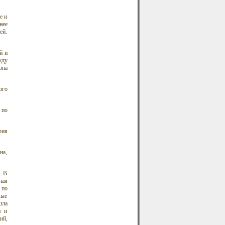
е и
нее
ей.
й и
жду
она
ого
 по
рия
на,
. В
ная
 по
вые
шла
я и
ий,