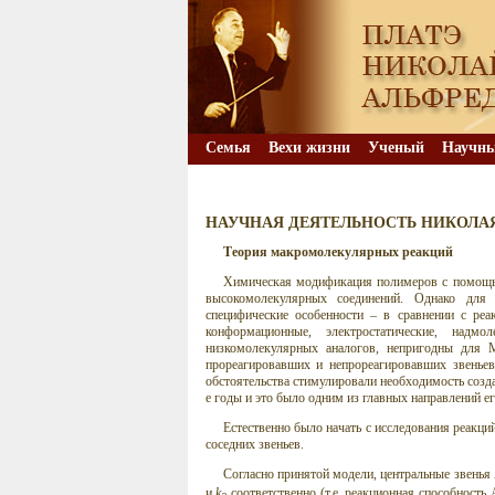
Семья
Вехи жизни
Ученый
Научны
НАУЧНАЯ ДЕЯТЕЛЬНОСТЬ НИКОЛА
Теория макромолекулярных реакций
Химическая модификация полимеров с помощь
высокомолекулярных соединений. Однако для 
специфические особенности – в сравнении с реа
конформационные, электростатические, над
низкомолекулярных аналогов, непригодны для 
прореагировавших и непрореагировавших звенье
обстоятельства стимулировали необходимость соз
е годы и это было одним из главных направлений ег
Естественно было начать с исследования реакци
соседних звеньев.
Согласно принятой модели, центральные звень
и
k
соответственно (т.е. реакционная способность