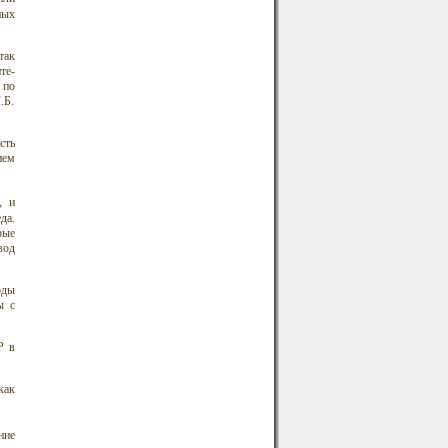
ных
так
те-
 по
.Б.
сть
ием
, и
да.
рые
вод
оды
ы с
Р в
как
ние